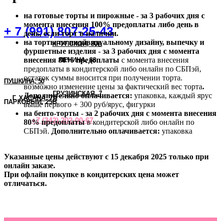
на готовые торты и пирожные - за 3 рабочих дня с
момента внесения 100% предоплаты либо день в
+ 7 (991) 807-25-43
день, если торт в наличии.
на торты по индивидуальному дизайну, выпечку и
КРУПСКОЙ, 80А
фуршетные изделия - за 3 рабочих дня с момента
внесения 80% предоплаты
с момента внесения
ЛЕНИНА, 88
предоплаты в кондитерской либо онлайн по СБПэй,
остаток суммы вносится при получении торта.
ПУШКИНА, 50
возможно изменение цены за фактический вес торта
.
ГРУЗИНСКАЯ, 7
Дополнительно оплачивается:
упаковка, каждый ярус
Г.
ХАСАНА, 7А
ПАРКОВЫЙ, 25В
выше первого + 300 руб/ярус, фигурки
на бенто-торты
-
за 2 рабочих дня с момента внесения
+7 (342) 202-00-67
80% предоплаты
в кондитерской либо онлайн по
СБПэй.
Дополнительно оплачивается:
упаковка
Указанные цены действуют с 15 декабря 2025 только при
онлайн заказе.
При офлайн покупке в кондитерских цена может
отличаться.