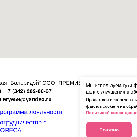
ская "Валеридэй" ООО "ПРЕМИУМ ГРУПП"
Мы используем куки-
3,
+7 (342) 202-00-67
целях улучшения и об
alerye59@yandex.ru
Продолжая использовать 
файлов cookie и на обра
Категории
заказны
рограмма лояльности
Политикой конфиденц
Начинки
отрудничество
с
ORECA
Понятно
Доставка