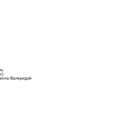
ть
с)
мента Валеридэй