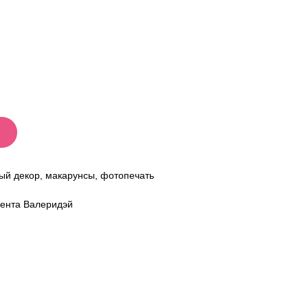
й декор, макарунсы, фотопечать
мента Валеридэй