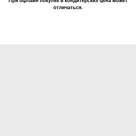
При офлайн покупке в кондитерских цена может
отличаться.