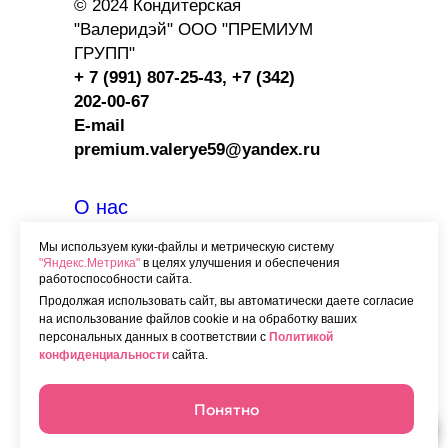
© 2024 Кондитерская
"Валеридэй" ООО "ПРЕМИУМ
ГРУПП"
+ 7 (991) 807-25-43,
+7 (342)
202-00-67
E-mail
premium.valerye59@yandex.ru
О нас
Вакансии
Мы используем куки-файлы и метрическую систему
"Яндекс.Метрика"
в целях улучшения и обеспечения
Контакты
работоспособности сайта.
Программа лояльности
Продолжая использовать сайт, вы автоматически даете согласие
на использование файлов cookie и на обработку ваших
Сотрудничество
с HORECA
персональных данных в соответствии с
Политикой
конфиденциальности
сайта.
Категории
заказных тортов
Начинки
Понятно
Доставка