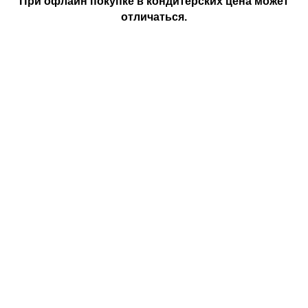
При офлайн покупке в кондитерских цена может
отличаться.