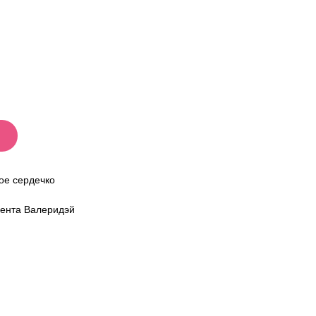
ое сердечко
мента Валеридэй