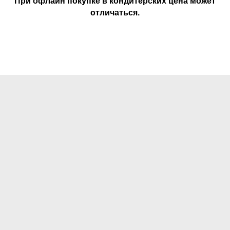
При офлайн покупке в кондитерских цена может
отличаться.