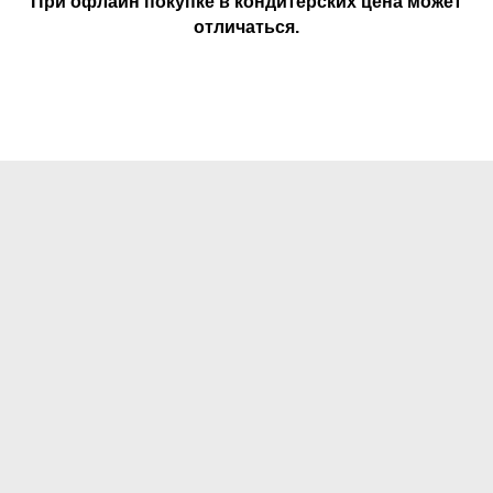
При офлайн покупке в кондитерских цена может
отличаться.