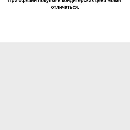
При офлайн покупке в кондитерских цена может
отличаться.