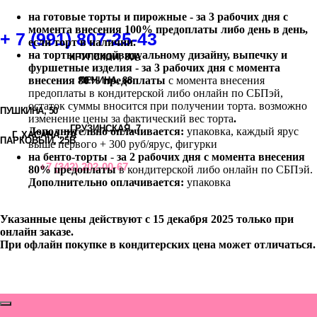
на готовые торты и пирожные - за 3 рабочих дня с
момента внесения 100% предоплаты либо день в день,
+ 7 (991) 807-25-43
если торт в наличии.
на торты по индивидуальному дизайну, выпечку и
КРУПСКОЙ, 80А
фуршетные изделия - за 3 рабочих дня с момента
внесения 80% предоплаты
с момента внесения
ЛЕНИНА, 88
предоплаты в кондитерской либо онлайн по СБПэй,
остаток суммы вносится при получении торта. возможно
ПУШКИНА, 50
изменение цены за фактический вес торта
.
ГРУЗИНСКАЯ, 7
Дополнительно оплачивается:
упаковка, каждый ярус
Г.
ХАСАНА, 7А
ПАРКОВЫЙ, 25В
выше первого + 300 руб/ярус, фигурки
на бенто-торты
-
за 2 рабочих дня с момента внесения
+7 (342) 202-00-67
80% предоплаты
в кондитерской либо онлайн по СБПэй.
Дополнительно оплачивается:
упаковка
Указанные цены действуют с 15 декабря 2025 только при
онлайн заказе.
При офлайн покупке в кондитерских цена может отличаться.