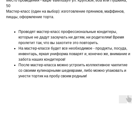
Место проведения - кафе Valeriday® ул. Крупской, 80а или Пушкина,
50
Мастер-класс (один на выбор): изготовление пряников, маффинов,
пиццы, оформление торта.
Проводят мастер-класс профессиональные кондитеры,
которые не дадут заскучать ни детям, ни родителям! Время
пролетит так, что вы захотите это повторить.
На мастер-классе будет все необходимое - продукты, посуда,
инвентарь, яркая униформа поварят и, конечно же, внимание и
забота наших кондитеров!
После мастер-класса можно устроить коллективное чаепитие
со своими кулинарными шедеврами, либо можно упаковать и
унести тортик на пробу своим родным!