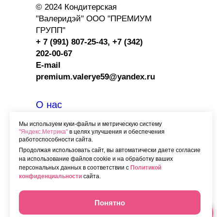
© 2024 Кондитерская
"Валеридэй" ООО "ПРЕМИУМ
ГРУПП"
+ 7 (991) 807-25-43,
+7 (342)
202-00-67
E-mail
premium.valerye59@yandex.ru
О нас
Вакансии
Мы используем куки-файлы и метрическую систему
"Яндекс.Метрика"
в целях улучшения и обеспечения
Контакты
работоспособности сайта.
Программа лояльности
Продолжая использовать сайт, вы автоматически даете согласие
на использование файлов cookie и на обработку ваших
Сотрудничество
с HORECA
персональных данных в соответствии с
Политикой
конфиденциальности
сайта.
Категории
заказных тортов
Начинки
Понятно
Доставка