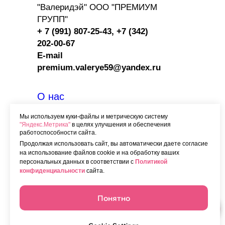
"Валеридэй" ООО "ПРЕМИУМ
ГРУПП"
+ 7 (991) 807-25-43,
+7 (342)
202-00-67
E-mail
premium.valerye59@yandex.ru
О нас
Вакансии
Мы используем куки-файлы и метрическую систему
"Яндекс.Метрика"
в целях улучшения и обеспечения
Контакты
работоспособности сайта.
Программа лояльности
Продолжая использовать сайт, вы автоматически даете согласие
на использование файлов cookie и на обработку ваших
Сотрудничество
с HORECA
персональных данных в соответствии с
Политикой
конфиденциальности
сайта.
Категории
заказных тортов
Начинки
Понятно
Доставка