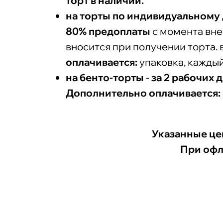
торт в наличии.
на торты по индивидуальному 
80% предоплаты
с момента вне
вносится при получении торта.
оплачивается:
упаковка, каждый
на бенто-торты
-
за 2 рабочих 
Дополнительно оплачивается:
Указанные цен
При офл